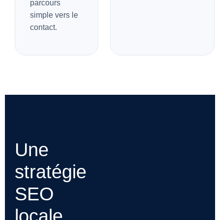
parcours
simple vers le
contact.
Une
stratégie
SEO
locale