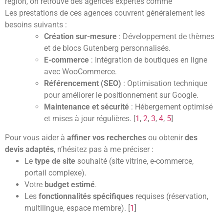
région, on retrouve des agences expertes comme
Les prestations de ces agences couvrent généralement les
besoins suivants :
Création sur-mesure
: Développement de thèmes
et de blocs Gutenberg personnalisés.
E-commerce
: Intégration de boutiques en ligne
avec WooCommerce.
Référencement (SEO)
: Optimisation technique
pour améliorer le positionnement sur Google.
Maintenance et sécurité
: Hébergement optimisé
et mises à jour régulières.
[
1
,
2
,
3
,
4
,
5
]
Pour vous aider à
affiner vos recherches
ou obtenir
des
devis adaptés
, n’hésitez pas à me préciser :
Le
type de site
souhaité (site vitrine, e-commerce,
portail complexe).
Votre
budget estimé
.
Les
fonctionnalités spécifiques
requises (réservation,
multilingue, espace membre).
[
1
]