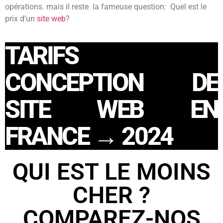
opérations. mais il reste
la fameuse question: Quel est le
prix d’un
site web
?
TARIFS
CONCEPTION DE
SITE WEB EN
FRANCE → 2024
QUI EST LE MOINS
CHER ?
COMPAREZ-NOS