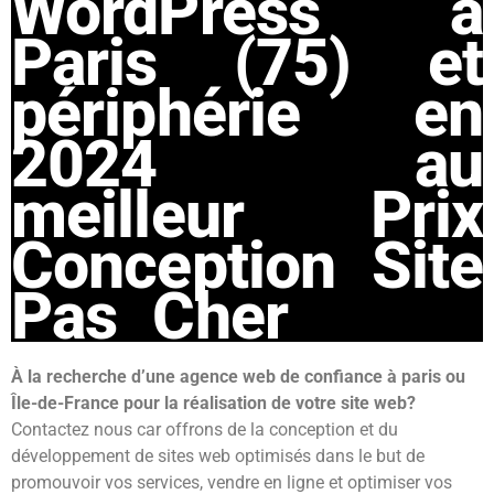
WordPress à
Paris (75) et
périphérie en
2024 au
meilleur Prix
Conception Site
Pas Cher
À la recherche d’une agence web de confiance à paris ou
Île-de-France pour la réalisation de votre site web?
Contactez nous car
offrons de la conception et du
développement de sites web optimisés dans le but de
promouvoir vos services, vendre en ligne et optimiser vos